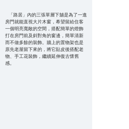
   「路居」內的三張單層下舖是為了一進
房門就能直視大片木窗，希望留給住客
一個明亮寬敞的空間，搭配簡單的燈飾
打在房門前及斜對角的窗邊，簡單清新
而不做多餘的裝飾。牆上的置物架也是
原先老屋留下來的，將它貼皮後搭配老
物、手工花裝飾，繼續延伸復古懷舊
感。