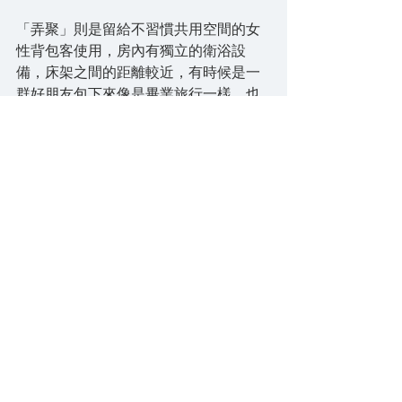
「弄聚」則是留給不習慣共用空間的女
性背包客使用，房內有獨立的衛浴設
備，床架之間的距離較近，有時候是一
群好朋友包下來像是畢業旅行一樣，也
有孝順的女兒帶著媽媽出來散心，有時
候也可能是完全不認識的四個單身旅客
共享這個小空間，穿著睡衣蜷縮著放鬆
的和新朋友聊聊天，偏黃燈光讓整個氛
圍溫暖且非常有安全感。
See All
Recent Posts