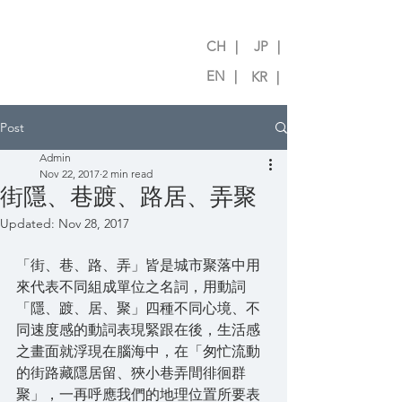
CH ｜
JP ｜
EN ｜
KR ｜
Post
Admin
Nov 22, 2017
2 min read
街隱、巷踱、路居、弄聚
Updated:
Nov 28, 2017
「街、巷、路、弄」皆是城市聚落中用
來代表不同組成單位之名詞，用動詞
「隱、踱、居、聚」四種不同心境、不
同速度感的動詞表現緊跟在後，生活感
之畫面就浮現在腦海中，在「匆忙流動
的街路藏隱居留、狹小巷弄間徘徊群
聚」，一再呼應我們的地理位置所要表