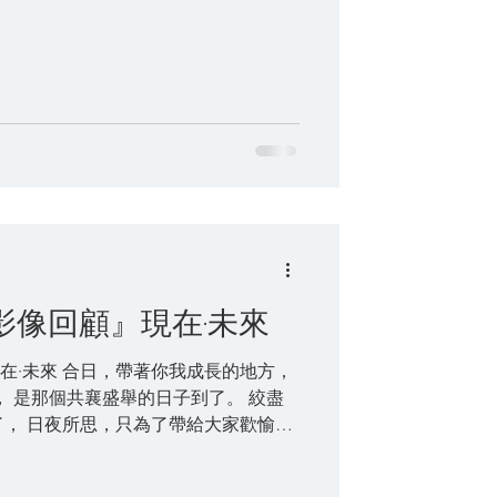
 『365影像回顧』現在·未來
， 是那個共襄盛舉的日子到了。 絞盡
， 日夜所思，只為了帶給大家歡愉的
初的概念一點也不遠大，只不過是從
..