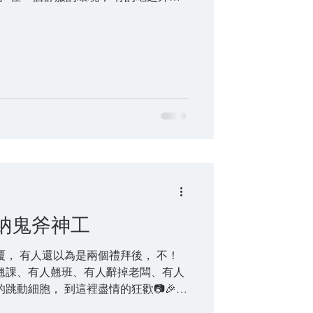
在這個小木筐裡，...
多納鬼斧神工
覆， 有人還以為是兩個禮拜後， 不！
翹課、有人翹班、有人辭掉老闆、有人
跳動細胞， 到這裡盡情的狂歡📷🎉
非常多的自然資源， 聽說在十年前，