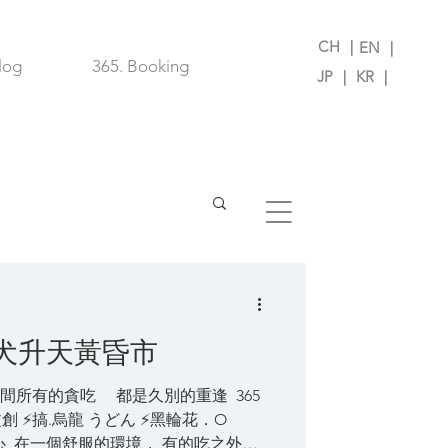
CH ｜
EN ｜
log
365. Booking
JP ｜
KR ｜
雞犬升天黃昏市
間所有的貪吃 都是久別的重逢 ​ 365
 ⚡搞.烏龍 うどん ⚡黑輪花．O
甜心 ​ 在一個舒服的環境， 有的吃之外，