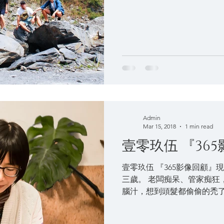
這些秘境都很夯，...
Admin
Mar 15, 2018
1 min read
壹零玖伍
壹零玖伍 『365影像回顧』現在·未來 合日，帶著你我成長的地方，
三歲。 老闆痴呆、管家痴狂
腦汁，想到頭髮都偷偷的禿了
爽快！ 「合日旅所」創立之
「任性地想做點好玩的事」開.