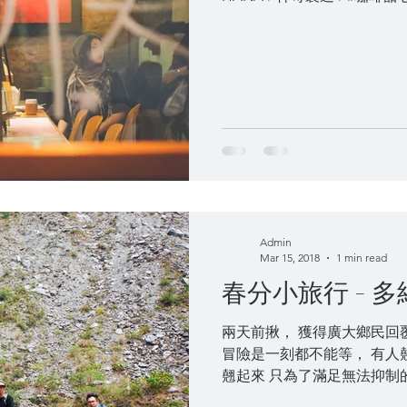
還能與有想法的人交朋友。 ​ 
Admin
Mar 15, 2018
1 min read
春分小旅行 - 
兩天前揪， 獲得廣大鄉民回
冒險是一刻都不能等， 有人
翹起來 只為了滿足無法抑制的
現在的台南縣、高雄縣，坐擁