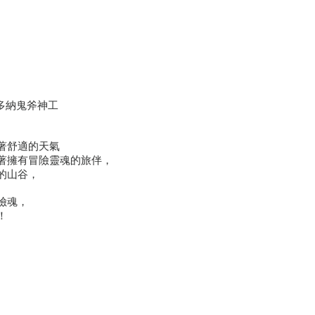
 多納鬼斧神工
著舒適的天氣
著擁有冒險靈魂的旅伴，
的山谷，
險魂，
！