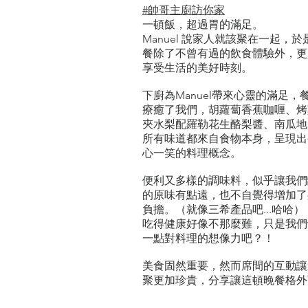
#帥哥主廚訪你家
一頓飯，超過胃的滿足。
Manuel 說家人就該聚在一起，於
餐除了不曾有過的飲食體驗外，更
享受生活的美好時刻。
下廚為Manuel帶來心靈的滿足，
療癒了我們，胡蘿蔔香蕉咖喱、烤
夾水梨配羅勒花生酪梨醬、南瓜地
所有味道都來自食物本身，呈現出
心一笑的料理概念。
便利又多樣的調味料，似乎讓我們
的原味有點遠，也不自覺得增加了
負擔。（就像三希產品吧...哈哈）
吃得健康好像不那麼難，只是我們
一點對料理的想像力吧？！
美食固然重要，然而席間的互動讓
聚更加珍貴，分享讓這頓晚餐格外