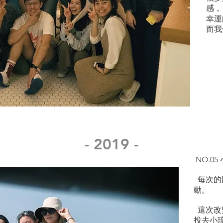
感，
幸運
而我
- 2019 -
NO.0
每次的
動。
這次改
投去小