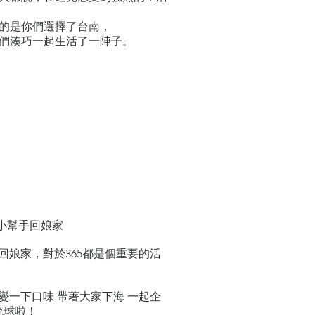
的是你們選擇了台南，
們湊巧一起生活了一陣子。
5 小幫手回娘家
回娘家，對於365都是個重要的活
變一下口味 帶著大家下海 一起企
琉球啦！