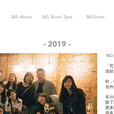
365. About
365. Room Type
365.Event
- 2019 -
NO.
「究
送給
欸，
在外
在36
除了
更多
很多