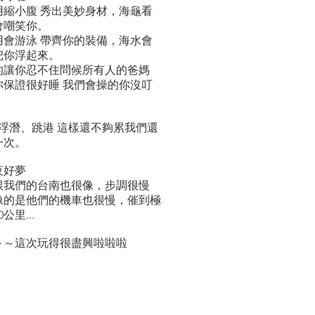
用縮小腹 秀出美妙身材，海龜看
會嘲笑你。
用會游泳 帶齊你的裝備，海水會
把你浮起來。
的讓你忍不住問候所有人的爸媽
你保證很好睡 我們會操的你沒叮
浮潛、跳港 這樣還不夠累我們還
一次。
夜好夢
跟我們的台南也很像，步調很慢
像的是他們的機車也很慢，催到極
公里...
～～這次玩得很盡興啦啦啦