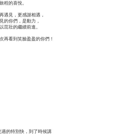
旅程的喜悅。
再遇見，更感謝相遇，
見的你們，是動力，
以茁壯的繼續前進。
次再看到笑臉盈盈的你們！
光過的特別快，到了時候講