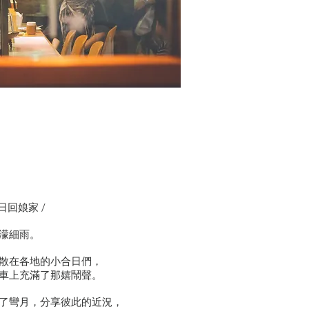
合日回娘家 /
濛細雨。
散在各地的小合日們，
車上充滿了那嬉鬧聲。
了彎月，分享彼此的近況，