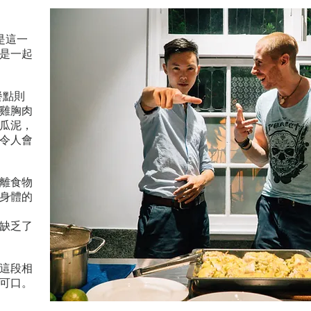
是這一
- 2019 -
是一起
餐點則
雞胸肉
瓜泥，
令人會
離食物
身體的
缺乏了
這段相
可口。