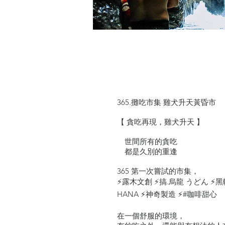
365.攤吃市集 雞犬升天黃昏市
【 貪吃再現，雞犬升天 】
世間所有的貪吃
都是久別的重逢
365 第一次嘗試的市集，
⚡露木文創 ⚡搞.烏龍 うどん ⚡
HANA ⚡神奇製造 ⚡#咖啡甜心
在一個舒服的環境，