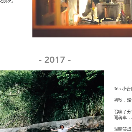
交朋友。
- 2017 -
365.小
初秋，濛
召喚了分
開著車，
眼睛笑成