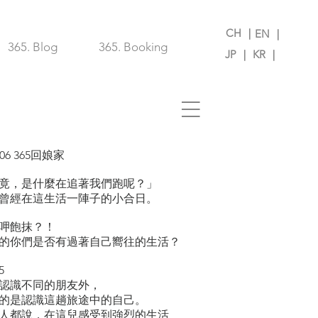
CH ｜
EN ｜
365. Blog
365. Booking
JP ｜
KR ｜
06 365回娘家
竟，是什麼在追著我們跑呢？」
曾經在這生活一陣子的小合日。
呷飽抹？！
的你們是否有過著自己嚮往的生活？
5
認識不同的朋友外，
的是認識這趟旅途中的自己。
人都說，在這兒感受到強烈的生活