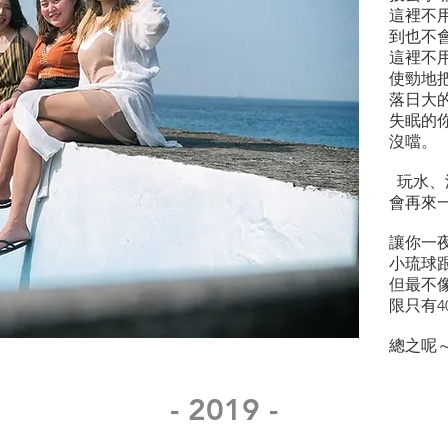
這裡不
到也不
這裡不
使勁地
落日大
失眠的
沒噹。
玩水、
會再來
讓你一
小琉球
但最不
限只有40
總之呢
- 2019 -